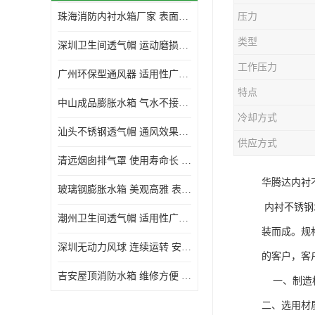
珠海消防内衬水箱厂家 表面光滑 施工设计合理
压力
生活水箱
类型
深圳卫生间透气帽 运动磨损小 重量轻 无噪音
镀锌钢板水箱
工作压力
广州环保型通风器 适用性广泛 灰尘不易附着
内衬水箱
特点
中山成品膨胀水箱 气水不接触 一次充气可保持长久使用
消防水箱
冷却方式
汕头不锈钢透气帽 通风效果好 无噪音 无火花
供应方式
清远烟囱排气罩 使用寿命长 安装简便迅捷
华腾达内衬
玻璃钢膨胀水箱 美观高雅 表面光洁美观
内衬不锈钢
潮州卫生间透气帽 适用性广泛 可以长期运行
装而成。规
深圳无动力风球 连续运转 安装操作简便
的客户，客
吉安屋顶消防水箱 维修方便 箱体钢度足
一、制造标
二、选用材质: