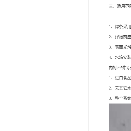
三、适用范
1、焊条采
2、焊接前应
3、表面光
4、水箱安
内衬不锈钢
1、进口食
2、无其它
3、整个系