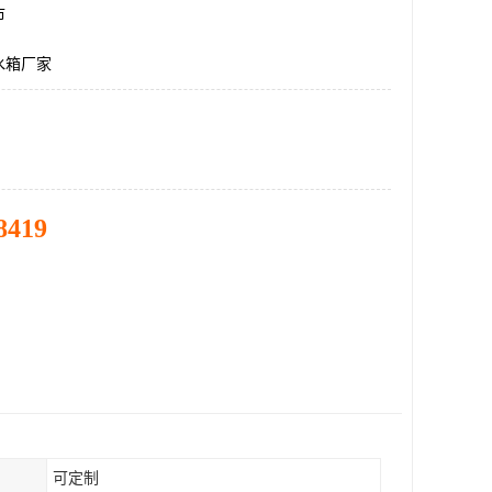
市
水箱厂家
8419
可定制