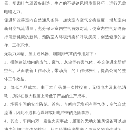
器、烟囱排气罩设备制造。生产的不锈钢风帽质量轻巧，运行无需
电辅之力。
促进和改善室内自然通风条件，加快室内空气交换速度，增加室内
新鲜空气流通量，充分保证室内空气有效对流，使室内空气始终保
持清新健康的新风，预防室内环境污染和呼吸疾病，创造健康的居
住、工作环境。
无动力风帽、屋面通风器、烟囱排气罩的作用如下：
1、排除建筑物内的热气，废气，灰尘等有害气体，补充倒进来新鲜
空气。从而改善工作环境，带动员工的工作积极性，提高公司的整
体工作效益。
2、降低产品成本。由于本产品属一次性投资，无须电力及其他消
耗，所以在很大程度上降低了产品的生产成本。
3、增强车间的安全防范。首先，车间内无堆积有害气体，空气自然
流通，因此不必担心爆炸或用电带来的危险事故。
4、其次，车间内万一发生火灾事故，屋顶的无动力通风设备可以加
快内部烟尘气体的排出，从而给遇险者带来了更充足的逃生时间，