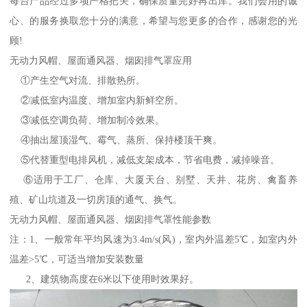
每台产品经过多项严格把关，确保质量完好再出库。我们会用的诚
心、的服务换取您十分的满意，希望与您更多的合作，感谢您的光
顾!
无动力风帽、屋面通风器、烟囱排气罩应用
①产生空气对流、排散热所。
②减低室内温度、增加室内新鲜空所。
③减低空调负荷、增加制冷效果。
④抽出屋顶湿气、霉气、蒸所、保持楼顶干爽。
⑤代替重型电排风机，减低支架成本，节省电费，减掉噪音。
⑥适用于工厂、仓库、大厦天台、别墅、天井、花房、禽畜养
殖、矿山坑道及一切房顶的通气、换气。
无动力风帽、屋面通风器、烟囱排气罩性能参数
注：1、一般常年平均风速为3.4m/s(风)，室内外温差5℃，如室内外
温差>5℃，可适当增加安装数量
2、建筑物高度在6米以下使用时效果好。