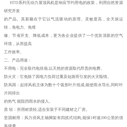
HTD系列无动力屋顶风机是响应节约用电的政策，利用自然资源
研究开发
的产品。其新颖在于它以气流驱动的原理。灵敏度高，全天侯运
转，免电力、免维
修、节省开支、降低成本，更为各企业提供了一个优良清新的空气
环境，从而提高
工作效率。
二、产品用途：
不用电：完全取代电排扇,以天然的资源取代昂贵的电费。
防火灾：它免除了因电力负荷过重及短路而引发的火灾险情。
防风雨：起排风机主体为数十个弧形叶片组成,能使雨水导出,同时叶
片间排出
的热气 能阻挡雨水的侵入。
质 轻：所用材质轻,适合安装于不同建材之厂房。
坚固耐用：风力排风主轴脚架有四抓式结构,能保1时速200公里的强
风侵袭