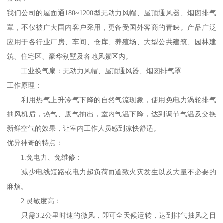
我们公司的屋面通180~1200型无动力风帽、屋顶通风器、烟囱排气
罩，不仅被广大国内客户采用，更备受国外客商的青睐。产品广泛
应用于各行业厂房、车间、仓库、养殖场、大型公共建筑、园林建
筑、住宅区、豪华别墅及各地风景区内。
工业换气扇：无动力风帽、屋顶通风器、烟囱排气罩
工作原理：
利用热气上升冷气下降的自然气流现象，使用免电力涡轮排气
抽风机后，热气、废气抽出，室内气温下降，达到调节气温及交换
新鲜空气的效果，让室内工作人员感到凉快舒适。
优异神奇的特点：
1.免电力、免维修：
减少电线短路或电力超负荷而道致火灾发生以及大量不必要的
麻烦。
2.灵敏度高：
只需3.2公里时速的微风，即可全天候运转，达到排气抽风之目