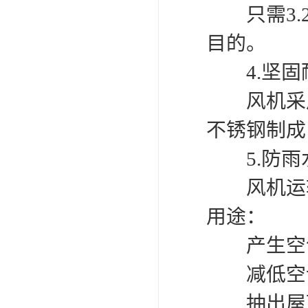
只需3.2
目的。
4.坚固
风机采用进
不锈钢制成
5.防雨
风机运转
用途：
产生空气
减低空调
抽出屋顶