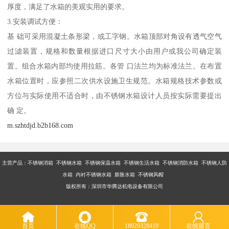
厚度，满足了水箱的美观实用的要求。
3.安装调试方便：
基 础可采用混凝土条形梁，或工字钢。水箱顶部对角设有透气空气
过滤装置，规格和数量根据进口尺寸大小由用户或我公司确定装
置。组合水箱内部均使用拉筋。各管 口法兰均为标准法兰。在布置
水箱位置时，应参照二次供水设施卫生规范。水箱规格技术参数或
方位与实际使用不适合时，由不锈钢水箱设计人员按实际需要提出
确 定。
m.szhtdjd.b2b168.com
主营产品：不锈钢消箱 不锈钢水箱 不锈钢保温水箱 不锈钢生活水箱 不锈钢消防水箱 不锈钢人防
水箱 内衬不锈钢水箱 膨胀水箱 不锈钢风帽
版权所有：深圳市华腾达机电设备有限公司
首页
在线QQ
18929328419
在线留言