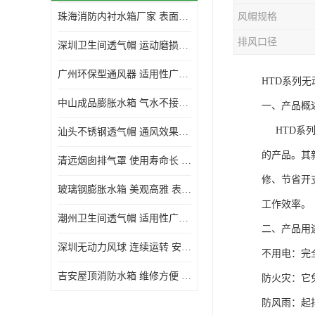
珠海消防内衬水箱厂家 表面光滑 施工设计合理
风帽规格
生活水箱
排风口径
深圳卫生间透气帽 运动磨损小 重量轻 无噪音
镀锌钢板水箱
广州环保型通风器 适用性广泛 灰尘不易附着
HTD系列
内衬水箱
中山成品膨胀水箱 气水不接触 一次充气可保持长久使用
一、产品概
消防水箱
HTD系列
汕头不锈钢透气帽 通风效果好 无噪音 无火花
的产品。其
清远烟囱排气罩 使用寿命长 安装简便迅捷
修、节省开
玻璃钢膨胀水箱 美观高雅 表面光洁美观
工作效率。
潮州卫生间透气帽 适用性广泛 可以长期运行
二、产品用
深圳无动力风球 连续运转 安装操作简便
不用电：完
吉安屋顶消防水箱 维修方便 箱体钢度足
防火灾：它
防风雨：起