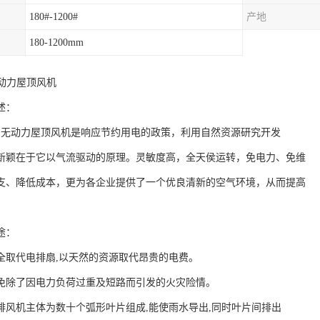
180#-1200#
产地
180-1200mm
无动力屋顶风机
述：
无动力屋顶风机是响应节约用电的政策，利用自然资源研究开发
新颖在于它以气流驱动的原理。灵敏度高，全天侯运转，免电力、免维
支、降低成本，更为各企业提供了一个优良清新的空气环境，从而提高
途：
全取代电排扇,以天然的资源取代昂贵的电费。
免除了因电力负荷过重及短路而引发的火灾险情。
排风机主体为数十个弧形叶片组成,能使雨水导出,同时叶片间排出