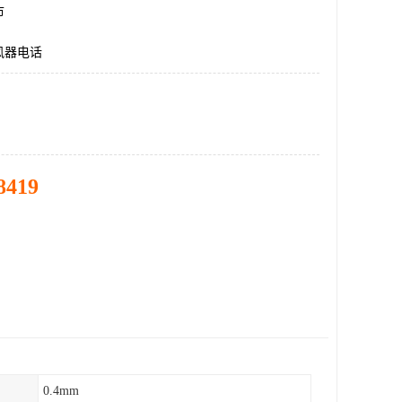
市
风器电话
8419
0.4mm