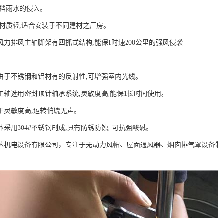
阻挡雨水的侵入。
用材质轻,适合安装于不同建材之厂房。
风力排风主轴脚架有四抓式结构,能保1时速200公里的强风侵袭
。
由于不锈钢和铝材有的反射性,可增强室内光线。
主轴选用密封顶针轴承系统,灵敏度高,能保1长时间使用。
于灵敏度高,运转悄绕无声。
采用304#不锈钢制成,具有防锈防蚀, 可抗强酸碱。
达机电设备有限公司，专注于无动力风帽、屋面通风器、烟囱排气罩设备