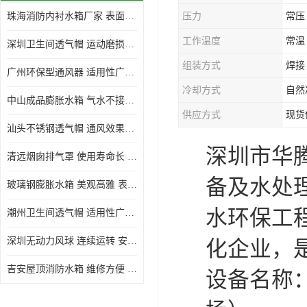
珠海消防内衬水箱厂家 表面光滑 施工设计合理
压力
常压
生活水箱
工作温度
常温
深圳卫生间透气帽 运动磨损小 重量轻 无噪音
镀锌钢板水箱
组装方式
焊接
广州环保型通风器 适用性广泛 灰尘不易附着
内衬水箱
冷却方式
自然
中山成品膨胀水箱 气水不接触 一次充气可保持长久使用
消防水箱
供应方式
现货
汕头不锈钢透气帽 通风效果好 无噪音 无火花
深圳市华
清远烟囱排气罩 使用寿命长 安装简便迅捷
备及水处
玻璃钢膨胀水箱 美观高雅 表面光洁美观
水环保工
潮州卫生间透气帽 适用性广泛 可以长期运行
深圳无动力风球 连续运转 安装操作简便
化企业，
吉安屋顶消防水箱 维修方便 箱体钢度足
设备名称