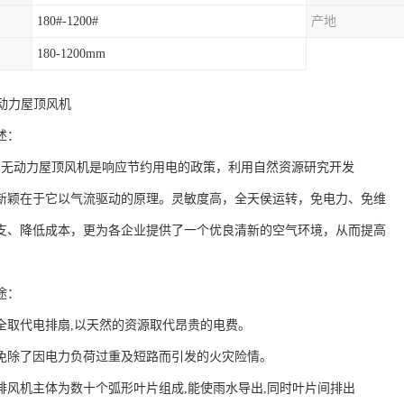
180#-1200#
产地
180-1200mm
无动力屋顶风机
述：
无动力屋顶风机是响应节约用电的政策，利用自然资源研究开发
新颖在于它以气流驱动的原理。灵敏度高，全天侯运转，免电力、免维
支、降低成本，更为各企业提供了一个优良清新的空气环境，从而提高
途：
全取代电排扇,以天然的资源取代昂贵的电费。
免除了因电力负荷过重及短路而引发的火灾险情。
排风机主体为数十个弧形叶片组成,能使雨水导出,同时叶片间排出