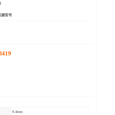
市
风器型号
8419
0.4mm