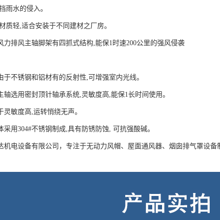
阻挡雨水的侵入。
用材质轻,适合安装于不同建材之厂房。
风力排风主轴脚架有四抓式结构,能保1时速200公里的强风侵袭
。
由于不锈钢和铝材有的反射性,可增强室内光线。
主轴选用密封顶针轴承系统,灵敏度高,能保1长时间使用。
于灵敏度高,运转悄绕无声。
采用304#不锈钢制成,具有防锈防蚀, 可抗强酸碱。
达机电设备有限公司，专注于无动力风帽、屋面通风器、烟囱排气罩设备