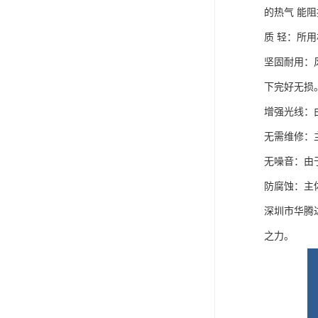
的热气 能
质 轻：所
坚固耐用：
下完好无损
增强光线：
无需维修：
无噪音：由
防腐蚀：主体
深圳市华腾
之力。