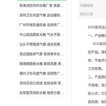
珠海消防内衬水箱厂家 表面光滑 施工设计合理
风帽规格
生活水箱
排风口径
深圳卫生间透气帽 运动磨损小 重量轻 无噪音
镀锌钢板水箱
广州环保型通风器 适用性广泛 灰尘不易附着
HTD系列
内衬水箱
中山成品膨胀水箱 气水不接触 一次充气可保持长久使用
一、产品概
消防水箱
HTD系列
汕头不锈钢透气帽 通风效果好 无噪音 无火花
的产品。其
清远烟囱排气罩 使用寿命长 安装简便迅捷
修、节省开
玻璃钢膨胀水箱 美观高雅 表面光洁美观
工作效率。
潮州卫生间透气帽 适用性广泛 可以长期运行
二、产品用
深圳无动力风球 连续运转 安装操作简便
不用电：完
吉安屋顶消防水箱 维修方便 箱体钢度足
防火灾：它
防风雨：起