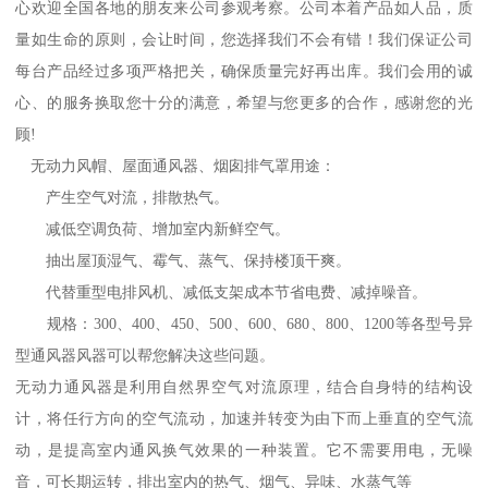
心欢迎全国各地的朋友来公司参观考察。公司本着产品如人品，质
量如生命的原则，会让时间，您选择我们不会有错！我们保证公司
每台产品经过多项严格把关，确保质量完好再出库。我们会用的诚
心、的服务换取您十分的满意，希望与您更多的合作，感谢您的光
顾!
无动力风帽、屋面通风器、烟囱排气罩用途：
产生空气对流，排散热气。
减低空调负荷、增加室内新鲜空气。
抽出屋顶湿气、霉气、蒸气、保持楼顶干爽。
代替重型电排风机、减低支架成本节省电费、减掉噪音。
规格：300、400、450、500、600、680、800、1200等各型号异
型通风器风器可以帮您解决这些问题。
无动力通风器是利用自然界空气对流原理，结合自身特的结构设
计，将任行方向的空气流动，加速并转变为由下而上垂直的空气流
动，是提高室内通风换气效果的一种装置。它不需要用电，无噪
音，可长期运转，排出室内的热气、烟气、异味、水蒸气等