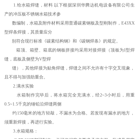
1.给水箱焊缝，材料 以下根据深圳华腾达机电设备有限公司生
产的冲压板不锈钢水箱技术参
数编制，水箱及附件材料采用普通碳素钢板及型刚制作，E43XX
型焊条焊接，其质量应分
别符合现行标准《碳素结构钢》和《碳钢焊条》的规定。
箱顶、箱壁、箱底的钢板拼接均采用对接焊接（顶板为I型焊
缝，底板及侧壁为V型焊
缝），其他焊接为贴角焊缝，焊缝之间不允许有十字交叉现象，
且不得与加强助重合。
2.满水实验
水箱制作完毕后，将水箱完全充满水，经2~3小时后，用重
0.5~1.5千克的锤铅沿焊缝两侧
约150毫米的地方轻敲，不漏水为合格。若发现有漏水的地方，
须重新焊接，再进行实验。
3.水箱规格：