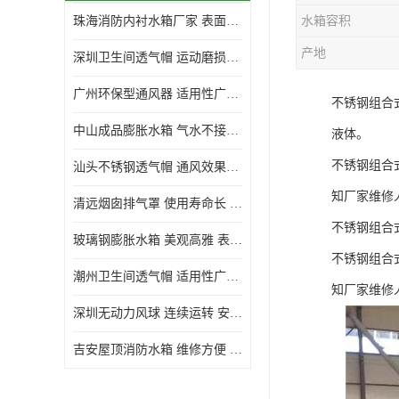
珠海消防内衬水箱厂家 表面光滑 施工设计合理
水箱容积
生活水箱
产地
深圳卫生间透气帽 运动磨损小 重量轻 无噪音
镀锌钢板水箱
广州环保型通风器 适用性广泛 灰尘不易附着
不锈钢组合
内衬水箱
中山成品膨胀水箱 气水不接触 一次充气可保持长久使用
液体。
消防水箱
不锈钢组合
汕头不锈钢透气帽 通风效果好 无噪音 无火花
知厂家维修
清远烟囱排气罩 使用寿命长 安装简便迅捷
不锈钢组合
玻璃钢膨胀水箱 美观高雅 表面光洁美观
不锈钢组合
潮州卫生间透气帽 适用性广泛 可以长期运行
知厂家维修
深圳无动力风球 连续运转 安装操作简便
吉安屋顶消防水箱 维修方便 箱体钢度足