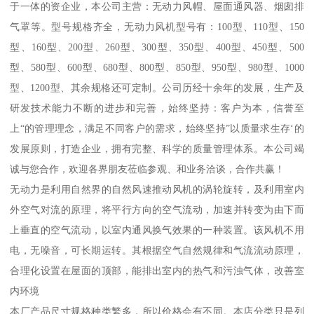
于一体的资企业，本公司主营：无动力风帽、屋面通风器、烟囱排
气罩等。型号规格齐全，无动力风机型号有：100型、110型、150
型、160型、200型、260型、300型、350型、400型、450型、500
型、580型、600型、680型、800型、850型、950型、980型、1000
型、1200型、其余规格还可定制。公司历经十余年的发展，生产及
研发技术能力不断的进步和完善，始终坚持：客户为本，信誉至
上“的管理理念，满足不同客户的需求，始终坚持”以质量求生存‘的
发展原则，打造企业，拥有完整、科学的质量管理体系。本公司竭
诚与您合作，欢迎各界朋友莅临参观、和业务洽谈，合作共赢！
无动力是利用自然界的自然风速推动风机的涡轮旋转，及利用室内
外空气对流的原理，将平行方向的空气流动，加速并转变为由下而
上垂直的空气流动，以室内通风换气效果的一种装置。该风机不用
电，无噪音，可长期运转。其根据空气自然规律和气流流动原理，
合理化设置在屋面的顶部，能排出室内的热气和污浊气体，改善室
内环境
本厂产品尺寸规格种类繁多，所以价格会有不同。本店分类只是列