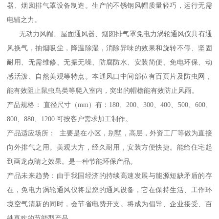
器、烟囱排气罩设备制造。生产的不锈钢风帽质量轻巧，运行无需
电辅之力。
无动力风帽、屋面通风器、烟囱排气罩免电力涡轮通风仪具有通
风换气，抽烟吸尘，降温除湿，消除异味的效果和旋转不停、坚固
耐用、无需维修、无振无噪、防腐防水、安装简便、免电环保、动
感活泼、自然美观等特点。本通风口中间部位有百页片及防虫网，
能有效阻止鼠虫鸟类等爬入室内，突出的帽檐能有效防止风雨。
产品规格： 直径尺寸（mm）有：180、200、300、400、500、600、
800、880、1200.可按客户需求加工制作。
产品适应场所： 主要是在小区，别墅，高层，外资工厂等做为直接
向外排气之用。美观大方，经久耐用，安装方便快捷。能给住宅起
到画龙点睛之效果。是一种节能环保产品。
产品未来趋势：由于我国经济的持续高速发展与能源短缺矛盾的存
在，免电力涡轮通风仪将是您的通风设备，它在保持生活、工作环
境空气清新的同时，会节省电费开支。将成为倡导、企业接受、百
姓喜欢的节能型产品。