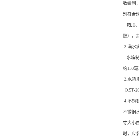
数编制，水
别符合现行
箱顶、箱壁
缝），其他
2.满水
水箱制作完
约150毫
3.水箱
O.5T-
4.不锈钢
不锈钢水箱
寸大小由生
时，应参照