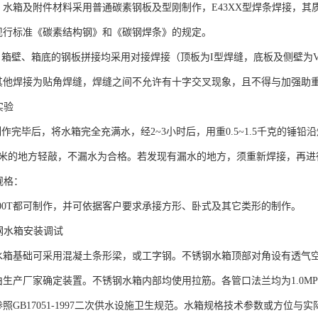
箱及附件材料采用普通碳素钢板及型刚制作，E43XX型焊条焊接，其
标准《碳素结构钢》和《碳钢焊条》的规定。
、箱底的钢板拼接均采用对接焊接（顶板为I型焊缝，底板及侧壁为
焊接为贴角焊缝，焊缝之间不允许有十字交叉现象，且不得与加强助
实验
毕后，将水箱完全充满水，经2~3小时后，用重0.5~1.5千克的锤铅
米的地方轻敲，不漏水为合格。若发现有漏水的地方，须重新焊接，再进
规格：
200T都可制作，并可依据客户要求承接方形、卧式及其它类形的制作。
水箱安装调试
基础可采用混凝土条形梁，或工字钢。不锈钢水箱顶部对角设有透气空
产厂家确定装置。不锈钢水箱内部均使用拉筋。各管口法兰均为1.0MP
GB17051-1997二次供水设施卫生规范。水箱规格技术参数或方位与