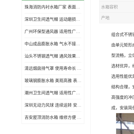
珠海消防内衬水箱厂家 表面光滑 施工设计合理
水箱容积
生活水箱
产地
深圳卫生间透气帽 运动磨损小 重量轻 无噪音
镀锌钢板水箱
广州环保型通风器 适用性广泛 灰尘不易附着
组合式不锈
内衬水箱
中山成品膨胀水箱 气水不接触 一次充气可保持长久使用
由单元矩形
消防水箱
型流畅，立
汕头不锈钢透气帽 通风效果好 无噪音 无火花
选材优异，
清远烟囱排气罩 使用寿命长 安装简便迅捷
选用性能优
玻璃钢膨胀水箱 美观高雅 表面光洁美观
结构合理，
潮州卫生间透气帽 适用性广泛 可以长期运行
高强度的冲
深圳无动力风球 连续运转 安装操作简便
成，安装简
吉安屋顶消防水箱 维修方便 箱体钢度足