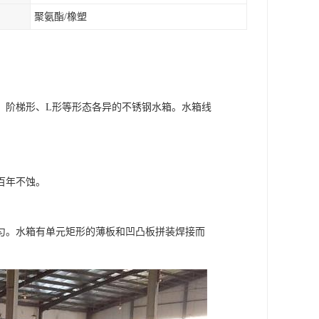
聚氨酯/橡塑
、阶梯形、L形等形态各异的不锈钢水箱。水箱线
百年不蚀。
匀。水箱有单元矩形的薄板和凹凸板拼装焊接而