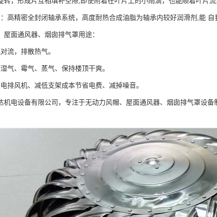
旋转，形成片互相填补空隙,即使附着在叶片上的小雨滴，也能顺着叶片流
置：高精密全封闭轴承系统，高度耐热合成油脂为轴承内较好润滑剂,能 
、屋面通风器、烟囱排气罩用途：
气对流，排散热气。
顶湿气、霉气、蒸气、保持楼顶干爽。
型电排风机、减低支架成本节省电费、减掉噪音。
达机电设备有限公司，专注于无动力风帽、屋面通风器、烟囱排气罩设备