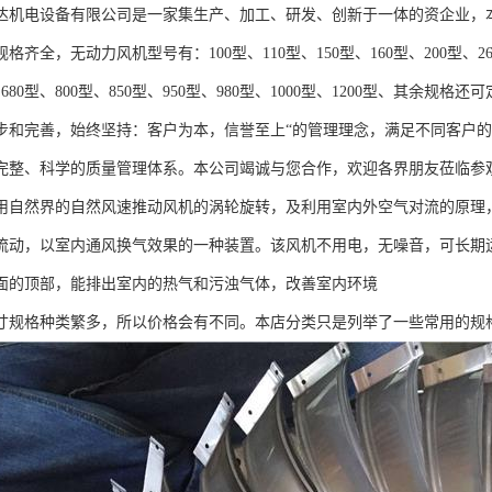
达机电设备有限公司是一家集生产、加工、研发、创新于一体的资企业，
齐全，无动力风机型号有：100型、110型、150型、160型、200型、260型
、680型、800型、850型、950型、980型、1000型、1200型、其
步和完善，始终坚持：客户为本，信誉至上“的管理理念，满足不同客户的
完整、科学的质量管理体系。本公司竭诚与您合作，欢迎各界朋友莅临参
用自然界的自然风速推动风机的涡轮旋转，及利用室内外空气对流的原理
流动，以室内通风换气效果的一种装置。该风机不用电，无噪音，可长期
面的顶部，能排出室内的热气和污浊气体，改善室内环境
寸规格种类繁多，所以价格会有不同。本店分类只是列举了一些常用的规