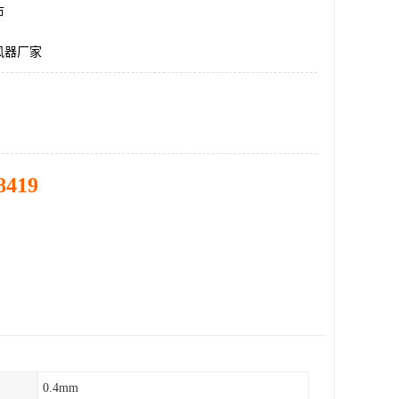
市
风器厂家
8419
0.4mm