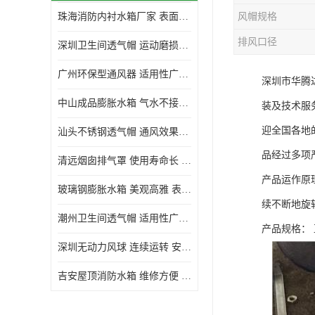
珠海消防内衬水箱厂家 表面光滑 施工设计合理
风帽规格
生活水箱
排风口径
深圳卫生间透气帽 运动磨损小 重量轻 无噪音
镀锌钢板水箱
广州环保型通风器 适用性广泛 灰尘不易附着
深圳市华腾
内衬水箱
中山成品膨胀水箱 气水不接触 一次充气可保持长久使用
装及技术服
消防水箱
迎全国各地
汕头不锈钢透气帽 通风效果好 无噪音 无火花
品经过多项
清远烟囱排气罩 使用寿命长 安装简便迅捷
产品运作原
玻璃钢膨胀水箱 美观高雅 表面光洁美观
续不断地旋
潮州卫生间透气帽 适用性广泛 可以长期运行
产品规格： 直
深圳无动力风球 连续运转 安装操作简便
吉安屋顶消防水箱 维修方便 箱体钢度足