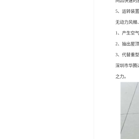
间因快速的
5、运转装
无动力风帽
1、产生空
2、抽出屋
3、代替重
深圳市华腾
之力。