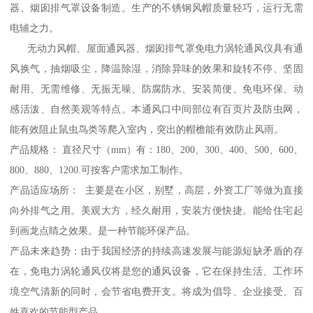
器、烟囱排气罩设备制造。生产的不锈钢风帽质量轻巧，运行无需
电辅之力。
无动力风帽、屋面通风器、烟囱排气罩免电力涡轮通风仪具有通
风换气，抽烟吸尘，降温除湿，消除异味的效果和旋转不停、坚固
耐用、无需维修、无振无噪、防腐防水、安装简便、免电环保、动
感活泼、自然美观等特点。本通风口中间部位有百页片及防虫网，
能有效阻止鼠虫鸟类等爬入室内，突出的帽檐能有效防止风雨。
产品规格： 直径尺寸（mm）有：180、200、300、400、500、600、
800、880、1200.可按客户需求加工制作。
产品适应场所： 主要是在小区，别墅，高层，外资工厂等做为直接
向外排气之用。美观大方，经久耐用，安装方便快捷。能给住宅起
到画龙点睛之效果。是一种节能环保产品。
产品未来趋势：由于我国经济的持续高速发展与能源短缺矛盾的存
在，免电力涡轮通风仪将是您的通风设备，它在保持生活、工作环
境空气清新的同时，会节省电费开支。将成为倡导、企业接受、百
姓喜欢的节能型产品。