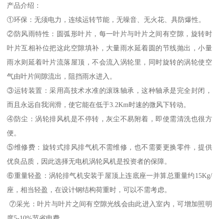
产品介绍：
①环保：无须电力，连续运转节能，无噪音、无火花、具防爆性。
②防风雨特性：圆弧形叶片，每一叶片与叶片之间有空隙，旋转时
叶片互相补位把这此空隙填补，大量雨水延着圆的节线抛出，小量
雨水则延着叶片流落屋顶，不会流入涡轮里，同时旋转的涡轮使空
气由叶片间隙流出，阻挡雨水进入。
③运转装置：采用高技术水准的滚珠轴承，这种轴承是完全封闭，
而且永远自我润滑，使它能在低于3.2Km时速的微风下转动。
④防尘：涡轮排风机是不停转，灰尘不易附着，即使需清洗也很方
便。
⑤维修费：旋转式排风排气机不需维修，也不需要更换零件，提供
优良品质，因此选择无电机涡轮风机是投资者的保障。
⑥重量轻盈：涡轮排气机安装于屋顶上连底座一并算总重量约15Kg/
座，相当轻盈，在设计钢结构荷重时，可以不需考虑。
⑦采光：叶片与叶片之间有空隙光线会由此进入室内，可增加照明
度5-10%节省电费。