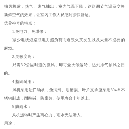
抽风机后，热气、废气抽出，室内气温下降，达到调节气温及交换
新鲜空气的效果，让室内工作人员感到凉快舒适。
优异神奇的特点：
1.免电力、免维修：
减少电线短路或电力超负荷而道致火灾发生以及大量不必要的
麻烦。
2.灵敏度高：
只需3.2公里时速的微风，即可全天候运转，达到排气抽风之目
的。
4.坚固耐用：
风机采用进口轴承，免润滑、耐磨损、叶片支承座采用304＃不
锈钢制成，耐酸碱、防腐蚀、使用寿命十年以上。
5.防雨水：
风机运转时产生离心力，雨水无法渗入。
用途：