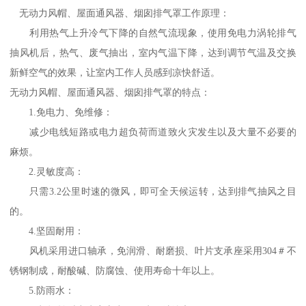
无动力风帽、屋面通风器、烟囱排气罩工作原理：
利用热气上升冷气下降的自然气流现象，使用免电力涡轮排气
抽风机后，热气、废气抽出，室内气温下降，达到调节气温及交换
新鲜空气的效果，让室内工作人员感到凉快舒适。
无动力风帽、屋面通风器、烟囱排气罩的特点：
1.免电力、免维修：
减少电线短路或电力超负荷而道致火灾发生以及大量不必要的
麻烦。
2.灵敏度高：
只需3.2公里时速的微风，即可全天候运转，达到排气抽风之目
的。
4.坚固耐用：
风机采用进口轴承，免润滑、耐磨损、叶片支承座采用304＃不
锈钢制成，耐酸碱、防腐蚀、使用寿命十年以上。
5.防雨水：