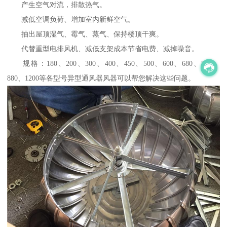
产生空气对流，排散热气。
减低空调负荷、增加室内新鲜空气。
抽出屋顶湿气、霉气、蒸气、保持楼顶干爽。
代替重型电排风机、减低支架成本节省电费、减掉噪音。
规格：180、200、300、400、450、500、600、680、800、
880、1200等各型号异型通风器风器可以帮您解决这些问题。