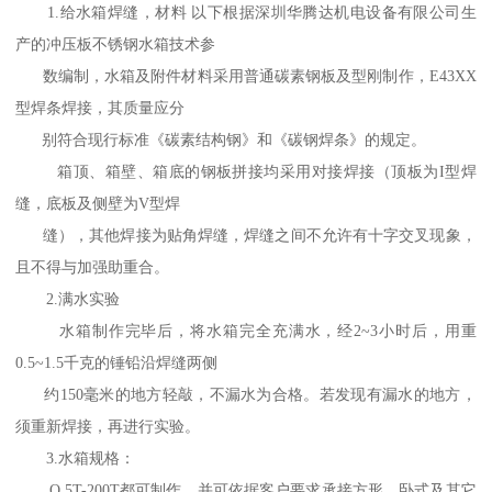
1.给水箱焊缝，材料 以下根据深圳华腾达机电设备有限公司生
产的冲压板不锈钢水箱技术参
数编制，水箱及附件材料采用普通碳素钢板及型刚制作，E43XX
型焊条焊接，其质量应分
别符合现行标准《碳素结构钢》和《碳钢焊条》的规定。
箱顶、箱壁、箱底的钢板拼接均采用对接焊接（顶板为I型焊
缝，底板及侧壁为V型焊
缝），其他焊接为贴角焊缝，焊缝之间不允许有十字交叉现象，
且不得与加强助重合。
2.满水实验
水箱制作完毕后，将水箱完全充满水，经2~3小时后，用重
0.5~1.5千克的锤铅沿焊缝两侧
约150毫米的地方轻敲，不漏水为合格。若发现有漏水的地方，
须重新焊接，再进行实验。
3.水箱规格：
O.5T-200T都可制作，并可依据客户要求承接方形、卧式及其它