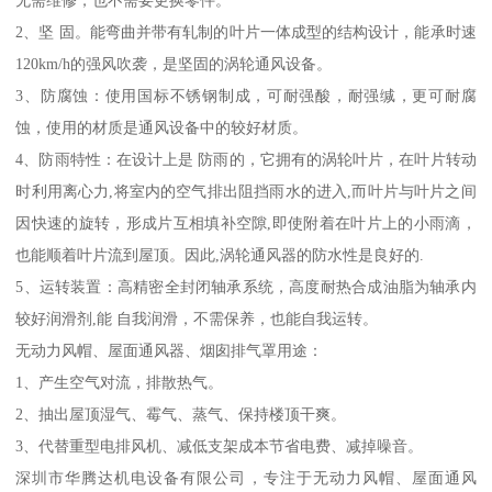
无需维修，也不需要更换零件。
2、坚 固。能弯曲并带有轧制的叶片一体成型的结构设计，能承时速
120km/h的强风吹袭，是坚固的涡轮通风设备。
3、防腐蚀：使用国标不锈钢制成，可耐强酸，耐强缄，更可耐腐
蚀，使用的材质是通风设备中的较好材质。
4、防雨特性：在设计上是 防雨的，它拥有的涡轮叶片，在叶片转动
时利用离心力,将室内的空气排出阻挡雨水的进入,而叶片与叶片之间
因快速的旋转，形成片互相填补空隙,即使附着在叶片上的小雨滴，
也能顺着叶片流到屋顶。因此,涡轮通风器的防水性是良好的.
5、运转装置：高精密全封闭轴承系统，高度耐热合成油脂为轴承内
较好润滑剂,能 自我润滑，不需保养，也能自我运转。
无动力风帽、屋面通风器、烟囱排气罩用途：
1、产生空气对流，排散热气。
2、抽出屋顶湿气、霉气、蒸气、保持楼顶干爽。
3、代替重型电排风机、减低支架成本节省电费、减掉噪音。
深圳市华腾达机电设备有限公司，专注于无动力风帽、屋面通风