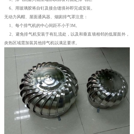
6、用玻璃胶将自钉及接合缝填补即完成安装。
无动力风帽、屋面通风器、烟囱排气罩注意：
1、每个排气机的中心间距不小于3M。
2、避免排气机安装于有乱流处，以及和垂直墙相邻的低屋面外，
炎热区域需加装其他排气机以满足要求。