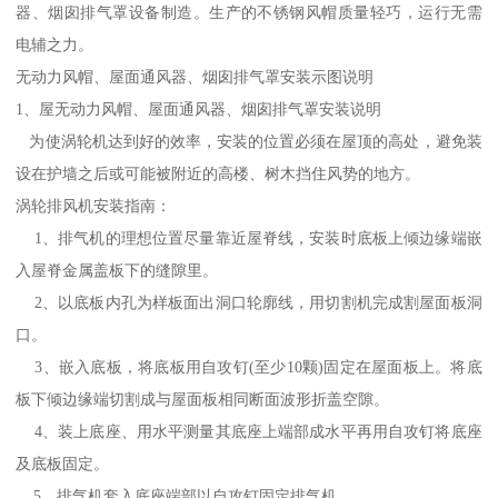
器、烟囱排气罩设备制造。生产的不锈钢风帽质量轻巧，运行无需
电辅之力。
无动力风帽、屋面通风器、烟囱排气罩安装示图说明
1、屋无动力风帽、屋面通风器、烟囱排气罩安装说明
为使涡轮机达到好的效率，安装的位置必须在屋顶的高处，避免装
设在护墙之后或可能被附近的高楼、树木挡住风势的地方。
涡轮排风机安装指南：
1、排气机的理想位置尽量靠近屋脊线，安装时底板上倾边缘端嵌
入屋脊金属盖板下的缝隙里。
2、以底板内孔为样板面出洞口轮廓线，用切割机完成割屋面板洞
口。
3、嵌入底板，将底板用自攻钉(至少10颗)固定在屋面板上。将底
板下倾边缘端切割成与屋面板相同断面波形折盖空隙。
4、装上底座、用水平测量其底座上端部成水平再用自攻钉将底座
及底板固定。
5、排气机套入底座端部以自攻钉固定排气机。