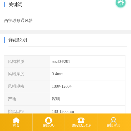
关键词
西宁球形通风器
详细说明
风帽材质
sus304/201
风帽厚度
0.4mm
风帽规格
180#-1200#
产地
深圳
排风口径
180-1200mm
首页
在线QQ
18929328419
在线留言
无动力风帽、屋面通风器、烟囱排气罩性能与特点