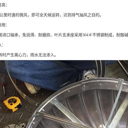
度高：
公里时速的微风，即可全天候运转，达到排气抽风之目的。
耐用：
口轴承，免润滑、耐磨损、叶片支承座采用304＃不锈钢制成，耐酸
水：
时产生离心力，雨水无法渗入。