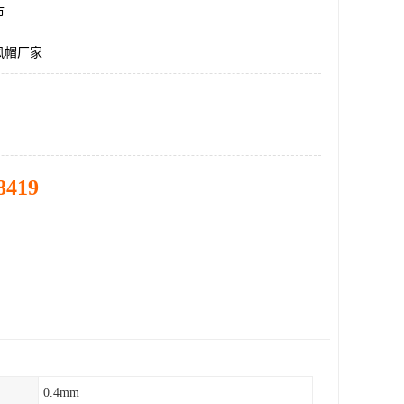
市
风帽厂家
8419
0.4mm