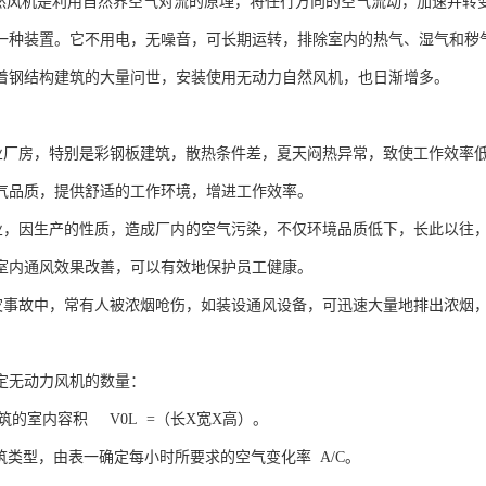
风机是利用自然界空气对流的原理，将任行方向的空气流动，加速并转
一种装置。它不用电，无噪音，可长期运转，排除室内的热气、湿气和秽
着钢结构建筑的大量问世，安装使用无动力自然风机，也日渐增多。
：
工业厂房，特别是彩钢板建筑，散热条件差，夏天闷热异常，致使工作效率
气品质，提供舒适的工作环境，增进工作效率。
工业，因生产的性质，造成厂内的空气污染，不仅环境品质低下，长此以往
室内通风效果改善，可以有效地保护员工健康。
火灾事故中，常有人被浓烟呛伤，如装设通风设备，可迅速大量地排出浓烟
定无动力风机的数量：
筑的室内容积 V0L =（长X宽X高）。
建筑类型，由表一确定每小时所要求的空气变化率 A/C。