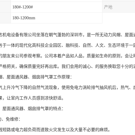
180#-1200#
产地
180-1200mm
达机电设备有限公司坐落在朝气蓬勃的深圳市，是一所无动力风帽、屋面
务于一体的现代化高科技企业园区、融科技、自然、人文、生态环境于一
的朋友来公司参观考察。公司本着产品如人品，质量如生命的原则，会让
严格把关，确保质量完好再出库。我们会用的诚心、的服务换取您十分的
、屋面通风器、烟囱排气罩工作原理：
升冷气下降的自然气流现象，使用免电力涡轮排气抽风机后，热气、废
果，让室内工作人员感到凉快舒适。
、屋面通风器、烟囱排气罩的特点：
力、免维修：
路或电力超负荷而道致火灾发生以及大量不必要的麻烦。