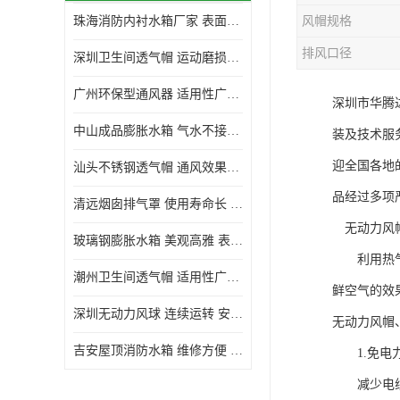
珠海消防内衬水箱厂家 表面光滑 施工设计合理
风帽规格
生活水箱
排风口径
深圳卫生间透气帽 运动磨损小 重量轻 无噪音
镀锌钢板水箱
广州环保型通风器 适用性广泛 灰尘不易附着
深圳市华腾
内衬水箱
中山成品膨胀水箱 气水不接触 一次充气可保持长久使用
装及技术服
消防水箱
迎全国各地
汕头不锈钢透气帽 通风效果好 无噪音 无火花
品经过多项
清远烟囱排气罩 使用寿命长 安装简便迅捷
无动力风帽
玻璃钢膨胀水箱 美观高雅 表面光洁美观
利用热气上
潮州卫生间透气帽 适用性广泛 可以长期运行
鲜空气的效
深圳无动力风球 连续运转 安装操作简便
无动力风帽
吉安屋顶消防水箱 维修方便 箱体钢度足
1.免电
减少电线短