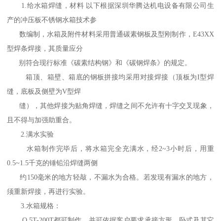
1.给水箱焊缝，材料 以下根据深圳华腾达机电设备有限公司生
产的冲压板不锈钢水箱技术参
数编制，水箱及附件材料采用普通碳素钢板及型刚制作，E43XX
型焊条焊接，其质量应分
别符合现行标准《碳素结构钢》和《碳钢焊条》的规定。
箱顶、箱壁、箱底的钢板拼接均采用对接焊接（顶板为I型焊
缝，底板及侧壁为V型焊
缝），其他焊接为贴角焊缝，焊缝之间不允许有十字交叉现象，
且不得与加强助重合。
2.满水实验
水箱制作完毕后，将水箱完全充满水，经2~3小时后，用重
0.5~1.5千克的锤铅沿焊缝两侧
约150毫米的地方轻敲，不漏水为合格。若发现有漏水的地方，
须重新焊接，再进行实验。
3.水箱规格：
O.5T-200T都可制作，并可依据客户要求承接方形、卧式及其它