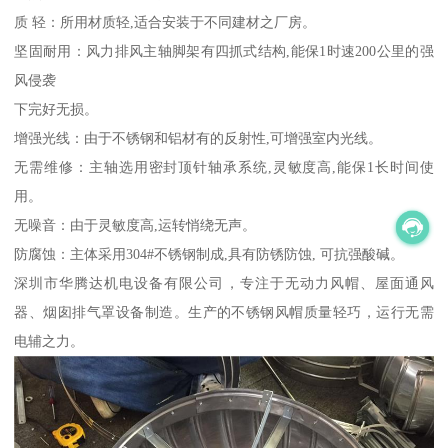
质 轻：所用材质轻,适合安装于不同建材之厂房。
坚固耐用：风力排风主轴脚架有四抓式结构,能保1时速200公里的强
风侵袭
下完好无损。
增强光线：由于不锈钢和铝材有的反射性,可增强室内光线。
无需维修：主轴选用密封顶针轴承系统,灵敏度高,能保1长时间使
用。
无噪音：由于灵敏度高,运转悄绕无声。
防腐蚀：主体采用304#不锈钢制成,具有防锈防蚀, 可抗强酸碱。
深圳市华腾达机电设备有限公司，专注于无动力风帽、屋面通风
器、烟囱排气罩设备制造。生产的不锈钢风帽质量轻巧，运行无需
电辅之力。