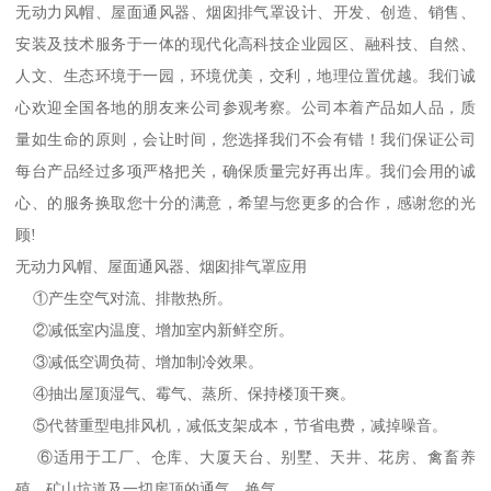
无动力风帽、屋面通风器、烟囱排气罩设计、开发、创造、销售、
安装及技术服务于一体的现代化高科技企业园区、融科技、自然、
人文、生态环境于一园，环境优美，交利，地理位置优越。我们诚
心欢迎全国各地的朋友来公司参观考察。公司本着产品如人品，质
量如生命的原则，会让时间，您选择我们不会有错！我们保证公司
每台产品经过多项严格把关，确保质量完好再出库。我们会用的诚
心、的服务换取您十分的满意，希望与您更多的合作，感谢您的光
顾!
无动力风帽、屋面通风器、烟囱排气罩应用
①产生空气对流、排散热所。
②减低室内温度、增加室内新鲜空所。
③减低空调负荷、增加制冷效果。
④抽出屋顶湿气、霉气、蒸所、保持楼顶干爽。
⑤代替重型电排风机，减低支架成本，节省电费，减掉噪音。
⑥适用于工厂、仓库、大厦天台、别墅、天井、花房、禽畜养
殖、矿山坑道及一切房顶的通气、换气。