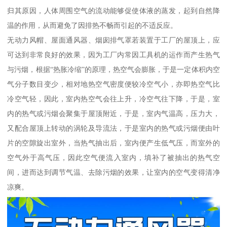
归其原因，人体周围空气的流动能够促使体液的蒸发，起到自然降
温的作用，从而避免了因排热不畅而引起的不适反应。
无动力风帽、屋面通风器、烟囱排气罩若装置于工厂的屋顶上，应
可达到非常良好的效果，因为工厂内常因工具机的运作而产生热气
与污烟，根据“热胀冷缩”的原理，热空气会膨胀，于是一定体积内空
气分子数目变少，相对地热空气密度便较冷空气小，亦即热空气比
冷空气轻，因此，室内热空气会往上升，冷空气往下降，于是，室
内的热气或污烟会聚集于屋顶附近，于是，室内气温高，压力大，
又配合屋顶上转动的涡轮及导流法，于是室内的热气或污烟便由叶
片的空隙旋出室外，当热气抽出后，室内便产生低气压，而室外的
空气外于高气压，因此空气便流入室内，填补了被抽出的热气空
间，进而达到调节气温、去除污烟的效果，让室内的空气变得清净
凉爽。