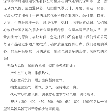
深圳市华腾达机电设备有限公司坐落在朝气蓬勃的深圳市，是一所
无动力风帽、屋面通风器、烟囱排气罩设计、开发、创造、销售、
安装及技术服务于一体的现代化高科技企业园区、融科技、自然、
人文、生态环境于一园，环境优美，交利，地理位置优越。我们诚
心欢迎全国各地的朋友来公司参观考察。公司本着产品如人品，质
量如生命的原则，会让时间，您选择我们不会有错！我们保证公司
每台产品经过多项严格把关，确保质量完好再出库。我们会用的诚
心、的服务换取您十分的满意，希望与您更多的合作，感谢您的光
顾!
无动力风帽、屋面通风器、烟囱排气罩用途：
产生空气对流，排散热气。
减低空调负荷、增加室内新鲜空气。
抽出屋顶湿气、霉气、蒸气、保持楼顶干爽。
代替重型电排风机、减低支架成本节省电费、减掉噪音。
规格：300、400、450、500、600、680、800、1200等各型号异
型通风器风器可以帮您解决这些问题。