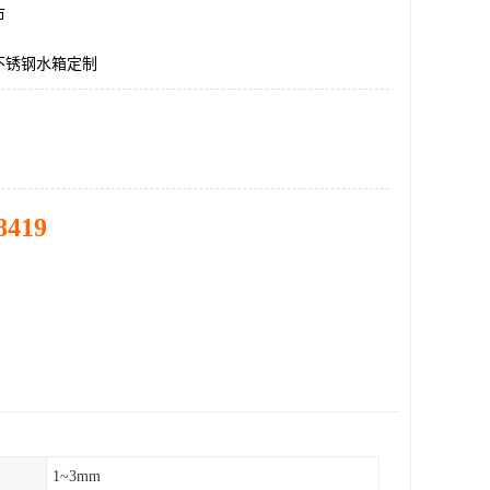
市
不锈钢水箱定制
8419
1~3mm