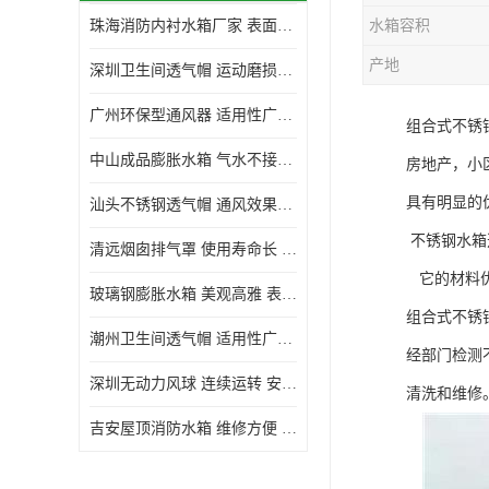
珠海消防内衬水箱厂家 表面光滑 施工设计合理
水箱容积
生活水箱
产地
深圳卫生间透气帽 运动磨损小 重量轻 无噪音
镀锌钢板水箱
广州环保型通风器 适用性广泛 灰尘不易附着
组合式不锈钢
内衬水箱
中山成品膨胀水箱 气水不接触 一次充气可保持长久使用
房地产，小
消防水箱
具有明显的
汕头不锈钢透气帽 通风效果好 无噪音 无火花
不锈钢水箱
清远烟囱排气罩 使用寿命长 安装简便迅捷
它的材料优
玻璃钢膨胀水箱 美观高雅 表面光洁美观
组合式不锈
潮州卫生间透气帽 适用性广泛 可以长期运行
经部门检测
深圳无动力风球 连续运转 安装操作简便
清洗和维修
吉安屋顶消防水箱 维修方便 箱体钢度足