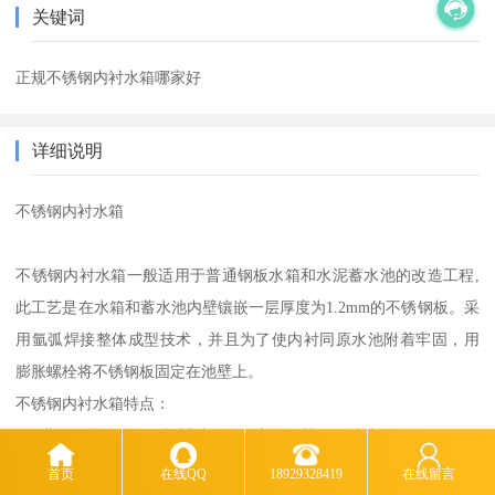
关键词
正规不锈钢内衬水箱哪家好
详细说明
不锈钢内衬水箱
不锈钢内衬水箱一般适用于普通钢板水箱和水泥蓄水池的改造工程,
此工艺是在水箱和蓄水池内壁镶嵌一层厚度为1.2mm的不锈钢板。采
用氩弧焊接整体成型技术，并且为了使内衬同原水池附着牢固，用
膨胀螺栓将不锈钢板固定在池壁上。
不锈钢内衬水箱特点：
1、进口食品级不锈钢板材特有的优良耐蚀性，可性防锈。
2、无其它水箱的中间橡胶垫片，现场氩弧焊接。
首页
在线QQ
18929328419
在线留言