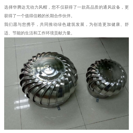
选择华腾达无动力风帽，您不仅获得了一款高品质的通风设备，更
获得了一个值得信赖的长期合作伙伴。
我们愿与您携手，共同推动绿色建筑发展，为创造更加健康、舒
适、节能的生活和工作环境贡献力量。