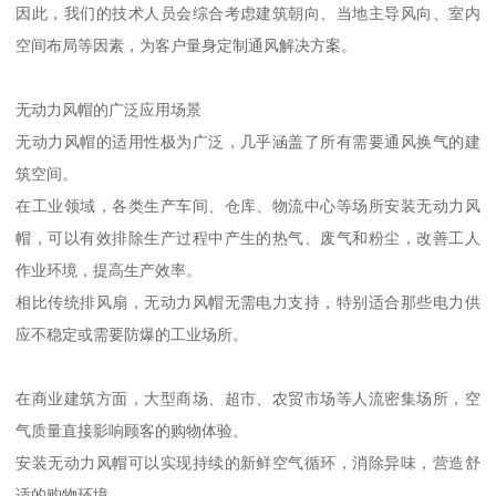
因此，我们的技术人员会综合考虑建筑朝向、当地主导风向、室内
空间布局等因素，为客户量身定制通风解决方案。
无动力风帽的广泛应用场景
无动力风帽的适用性极为广泛，几乎涵盖了所有需要通风换气的建
筑空间。
在工业领域，各类生产车间、仓库、物流中心等场所安装无动力风
帽，可以有效排除生产过程中产生的热气、废气和粉尘，改善工人
作业环境，提高生产效率。
相比传统排风扇，无动力风帽无需电力支持，特别适合那些电力供
应不稳定或需要防爆的工业场所。
在商业建筑方面，大型商场、超市、农贸市场等人流密集场所，空
气质量直接影响顾客的购物体验。
安装无动力风帽可以实现持续的新鲜空气循环，消除异味，营造舒
适的购物环境。