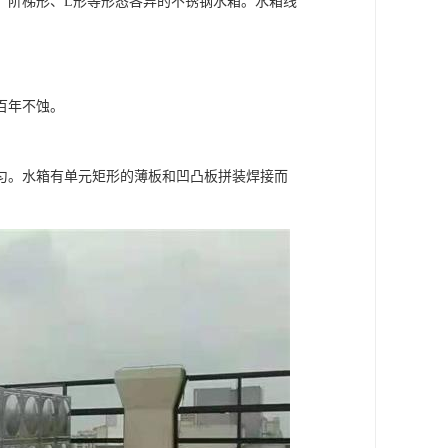
、阶梯形、L形等形态各异的不锈钢水箱。水箱线
百年不蚀。
匀。水箱有单元矩形的薄板和凹凸板拼装焊接而