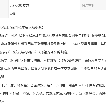
0.5~3000立方
保温材料
深圳
水箱现场制作技术要求及参数：
焊缝，材料 以下根据深圳华腾达机电设备有限公司生产的冲压板不锈钢
箱及附件材料采用普通碳素钢板及型刚制作，E43XX型焊条焊接，其
标准《碳素结构钢》和《碳钢焊条》的规定。
、箱底的钢板拼接均采用对接焊接（顶板为I型焊缝，底板及侧壁为
焊接为贴角焊缝，焊缝之间不允许有十字交叉现象，且不得与加强助
实验
毕后，将水箱完全充满水，经2~3小时后，用重0.5~1.5千克的锤铅
米的地方轻敲，不漏水为合格。若发现有漏水的地方，须重新焊接，再进
规格：