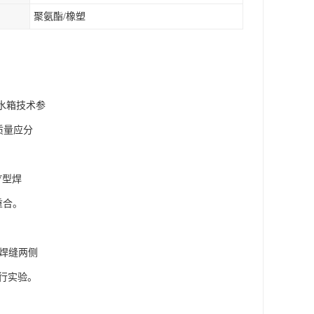
聚氨酯/橡塑
水箱技术参
质量应分
V型焊
重合。
沿焊缝两侧
行实验。