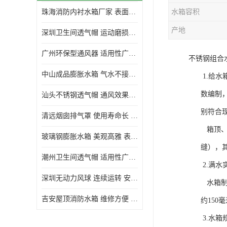
珠海消防内衬水箱厂家 表面光滑 施工设计合理
水箱容积
生活水箱
产地
深圳卫生间透气帽 运动磨损小 重量轻 无噪音
镀锌钢板水箱
广州环保型通风器 适用性广泛 灰尘不易附着
不锈钢组合
内衬水箱
中山成品膨胀水箱 气水不接触 一次充气可保持长久使用
1.给水箱
消防水箱
数编制，水
汕头不锈钢透气帽 通风效果好 无噪音 无火花
别符合现行
清远烟囱排气罩 使用寿命长 安装简便迅捷
箱顶、箱壁
玻璃钢膨胀水箱 美观高雅 表面光洁美观
缝），其他
潮州卫生间透气帽 适用性广泛 可以长期运行
2.满水
深圳无动力风球 连续运转 安装操作简便
水箱制作完
吉安屋顶消防水箱 维修方便 箱体钢度足
约150毫
3.水箱