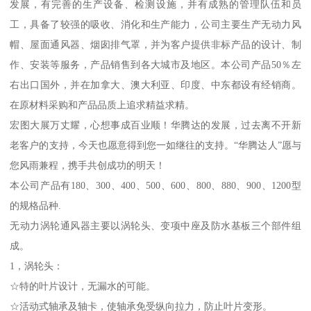
发展，有完善的生产设备、检测设施，并有成熟的管理队伍和员
工，具备了较强的吸收、消化和生产能力，公司主要生产无动力风
帽、屋面通风器、烟囱排气罩，并为客户提供非标产品的设计、制
作、安装等服务，产品销售到各大城市及地区。本公司产品50％左
右出口国外，并在加拿大、澳大利亚、印度、中东都设有经销商。
在原材料采购和产品品质上追求精益求精。
宏图大展万丈耀，心想事成百业顺！华腾达的发展，过去离不开新
老客户的支持，今天也愿意得到您一如继往的支持。“华腾达人”愿与
您风雨兼程，携手共创成功的明天！
本公司产品有180、300、400、500、600、800、880、900、1200型
的规格品种.
无动力涡轮通风器主要以涡轮头、变项中座及防水基板三个部件组
成。
1，涡轮头：
☆特的叶片设计，无漏水的可能。
☆活动式轴承及轴卡，使轴承免受纵向拉力，防止叶片变形。