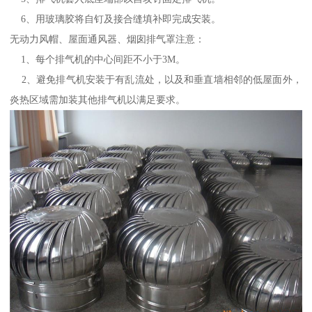
6、用玻璃胶将自钉及接合缝填补即完成安装。
无动力风帽、屋面通风器、烟囱排气罩注意：
1、每个排气机的中心间距不小于3M。
2、避免排气机安装于有乱流处，以及和垂直墙相邻的低屋面外，
炎热区域需加装其他排气机以满足要求。