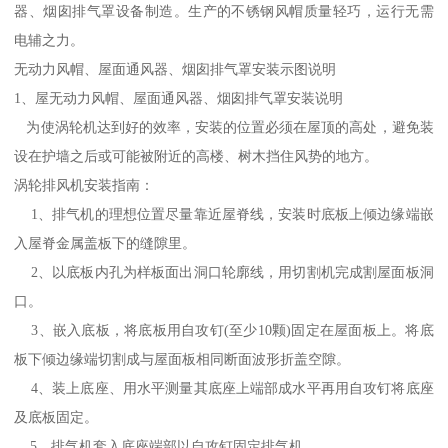
器、烟囱排气罩设备制造。生产的不锈钢风帽质量轻巧，运行无需
电辅之力。
无动力风帽、屋面通风器、烟囱排气罩安装示图说明
1、屋无动力风帽、屋面通风器、烟囱排气罩安装说明
为使涡轮机达到好的效率，安装的位置必须在屋顶的高处，避免装
设在护墙之后或可能被附近的高楼、树木挡住风势的地方。
涡轮排风机安装指南：
1、排气机的理想位置尽量靠近屋脊线，安装时底板上倾边缘端嵌
入屋脊金属盖板下的缝隙里。
2、以底板内孔为样板面出洞口轮廓线，用切割机完成割屋面板洞
口。
3、嵌入底板，将底板用自攻钉(至少10颗)固定在屋面板上。将底
板下倾边缘端切割成与屋面板相同断面波形折盖空隙。
4、装上底座、用水平测量其底座上端部成水平再用自攻钉将底座
及底板固定。
5、排气机套入底座端部以自攻钉固定排气机。