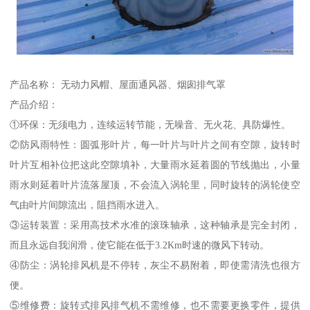
产品名称： 无动力风帽、屋面通风器、烟囱排气罩
产品介绍：
①环保：无须电力，连续运转节能，无噪音、无火花、具防爆性。
②防风雨特性：圆弧形叶片，每一叶片与叶片之间有空隙，旋转时
叶片互相补位把这此空隙填补，大量雨水延着圆的节线抛出，小量
雨水则延着叶片流落屋顶，不会流入涡轮里，同时旋转的涡轮使空
气由叶片间隙流出，阻挡雨水进入。
③运转装置：采用高技术水准的滚珠轴承，这种轴承是完全封闭，
而且永远自我润滑，使它能在低于3.2Km时速的微风下转动。
④防尘：涡轮排风机是不停转，灰尘不易附着，即使需清洗也很方
便。
⑤维修费：旋转式排风排气机不需维修，也不需要更换零件，提供