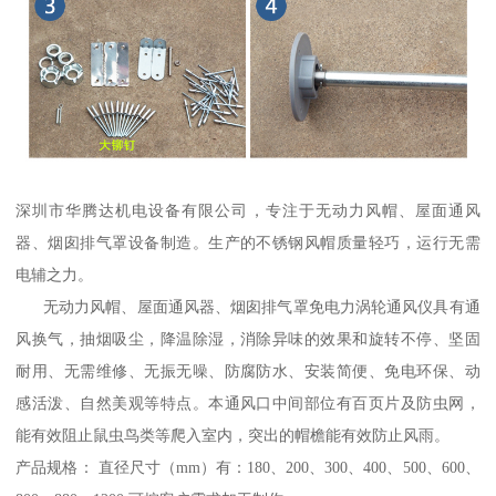
深圳市华腾达机电设备有限公司，专注于无动力风帽、屋面通风
器、烟囱排气罩设备制造。生产的不锈钢风帽质量轻巧，运行无需
电辅之力。
无动力风帽、屋面通风器、烟囱排气罩免电力涡轮通风仪具有通
风换气，抽烟吸尘，降温除湿，消除异味的效果和旋转不停、坚固
耐用、无需维修、无振无噪、防腐防水、安装简便、免电环保、动
感活泼、自然美观等特点。本通风口中间部位有百页片及防虫网，
能有效阻止鼠虫鸟类等爬入室内，突出的帽檐能有效防止风雨。
产品规格： 直径尺寸（mm）有：180、200、300、400、500、600、