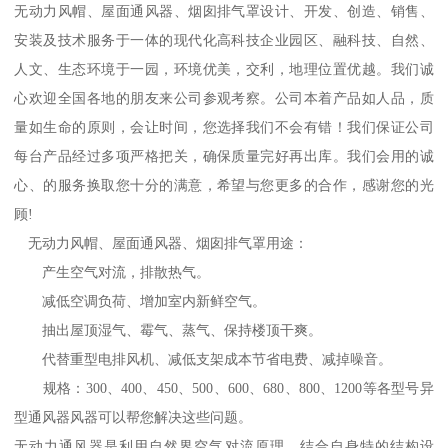
无动力风帽、屋面通风器、烟囱排气罩设计、开发、创造、销售、
安装及技术服务于一体的现代化高科技企业园区、融科技、自然、
人文、生态环境于一园，环境优美，交利，地理位置优越。我们诚
心欢迎全国各地的朋友来公司参观考察。公司本着产品如人品，质
量如生命的原则，会让时间，您选择我们不会有错！我们保证公司
每台产品经过多项严格把关，确保质量完好再出库。我们会用的诚
心、的服务换取您十分的满意，希望与您更多的合作，感谢您的光
顾!
无动力风帽、屋面通风器、烟囱排气罩用途：
产生空气对流，排散热气。
减低空调负荷、增加室内新鲜空气。
抽出屋顶湿气、霉气、蒸气、保持楼顶干爽。
代替重型电排风机、减低支架成本节省电费、减掉噪音。
规格：300、400、450、500、600、680、800、1200等各型号异
型通风器风器可以帮您解决这些问题。
无动力通风器是利用自然界空气对流原理，结合自身特的结构设