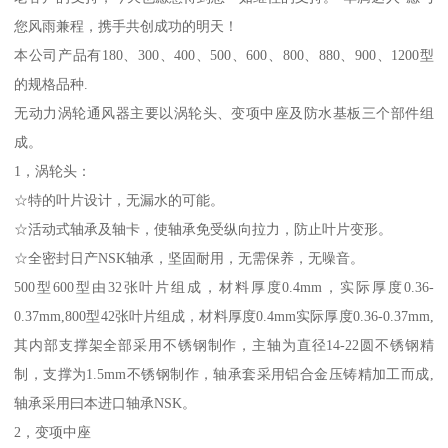
您风雨兼程，携手共创成功的明天！
本公司产品有180、300、400、500、600、800、880、900、1200型
的规格品种.
无动力涡轮通风器主要以涡轮头、变项中座及防水基板三个部件组
成。
1，涡轮头：
☆特的叶片设计，无漏水的可能。
☆活动式轴承及轴卡，使轴承免受纵向拉力，防止叶片变形。
☆全密封日产NSK轴承，坚固耐用，无需保养，无噪音。
500型600型由32张叶片组成，材料厚度0.4mm，实际厚度0.36-
0.37mm,800型42张叶片组成，材料厚度0.4mm实际厚度0.36-0.37mm,
其内部支撑架全部采用不锈钢制作，主轴为直径14-22圆不锈钢精
制，支撑为1.5mm不锈钢制作，轴承套采用铝合金压铸精加工而成,
轴承采用曰本进口轴承NSK。
2，变项中座