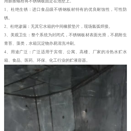
用膨胀螺栓将不锈钢板固定在池壁上。
1、杜绝生锈：进口食品级不锈钢板材特有的优良耐蚀性，可性防
锈。
2、杜绝渗漏：无其它水箱的中间橡胶垫片，现场氩弧焊接。
3、美观卫生：整个系统为封闭式，不锈钢板材表面光滑，不易附生
青苔、藻类，水箱沉淀物亦易清洗冲刷。
4、用途广泛：广泛适用于宾馆、公寓、高楼、厂家的冷热水贮水
箱、食品、医药、环保、化工行业的贮液容器。