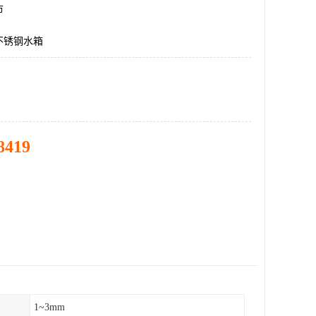
市
不锈钢水箱
8419
1~3mm