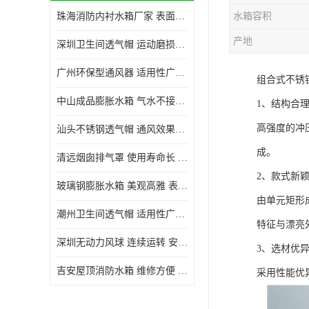
珠海消防内衬水箱厂家 表面光滑 施工设计合理
水箱容积
生活水箱
产地
深圳卫生间透气帽 运动磨损小 重量轻 无噪音
镀锌钢板水箱
广州环保型通风器 适用性广泛 灰尘不易附着
组合式不锈
内衬水箱
中山成品膨胀水箱 气水不接触 一次充气可保持长久使用
1、结构合
消防水箱
高强度的冲
汕头不锈钢透气帽 通风效果好 无噪音 无火花
成。
清远烟囱排气罩 使用寿命长 安装简便迅捷
2、款式新
玻璃钢膨胀水箱 美观高雅 表面光洁美观
由单元矩形
潮州卫生间透气帽 适用性广泛 可以长期运行
特征与漂亮
深圳无动力风球 连续运转 安装操作简便
3、选材优
吉安屋顶消防水箱 维修方便 箱体钢度足
采用性能优